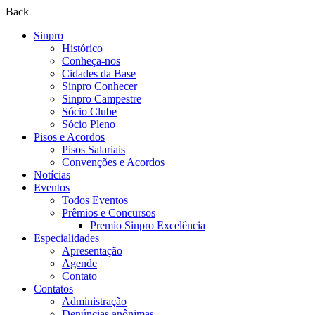
Back
Sinpro
Histórico
Conheça-nos
Cidades da Base
Sinpro Conhecer
Sinpro Campestre
Sócio Clube
Sócio Pleno
Pisos e Acordos
Pisos Salariais
Convenções e Acordos
Notícias
Eventos
Todos Eventos
Prêmios e Concursos
Premio Sinpro Excelência
Especialidades
Apresentação
Agende
Contato
Contatos
Administração
Denúncias anônimas