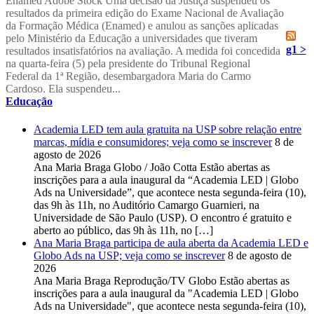
Enamed Adobe Stock Uma decisão da Justiça suspendeu os
resultados da primeira edição do Exame Nacional de Avaliação
da Formação Médica (Enamed) e anulou as sanções aplicadas
pelo Ministério da Educação a universidades que tiveram
g1 >
resultados insatisfatórios na avaliação. A medida foi concedida
na quarta-feira (5) pela presidente do Tribunal Regional
Federal da 1ª Região, desembargadora Maria do Carmo
Cardoso. Ela suspendeu...
Educação
Academia LED tem aula gratuita na USP sobre relação entre
marcas, mídia e consumidores; veja como se inscrever
8 de
agosto de 2026
Ana Maria Braga Globo / João Cotta Estão abertas as
inscrições para a aula inaugural da “Academia LED | Globo
Ads na Universidade”, que acontece nesta segunda-feira (10),
das 9h às 11h, no Auditório Camargo Guarnieri, na
Universidade de São Paulo (USP). O encontro é gratuito e
aberto ao público, das 9h às 11h, no […]
Ana Maria Braga participa de aula aberta da Academia LED e
Globo Ads na USP; veja como se inscrever
8 de agosto de
2026
Ana Maria Braga Reprodução/TV Globo Estão abertas as
inscrições para a aula inaugural da "Academia LED | Globo
Ads na Universidade", que acontece nesta segunda-feira (10),