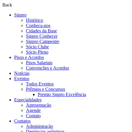
Back
Sinpro
Histórico
Conheça-nos
Cidades da Base
Sinpro Conhecer
Sinpro Campestre
Sócio Clube
Sócio Pleno
Pisos e Acordos
Pisos Salariais
Convenções e Acordos
Notícias
Eventos
Todos Eventos
Prêmios e Concursos
Premio Sinpro Excelência
Especialidades
Apresentação
Agende
Contato
Contatos
Administração
Denúncias anônimas