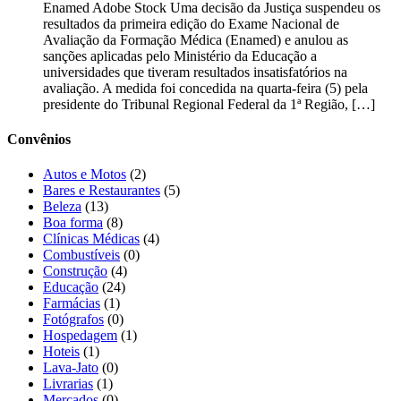
Enamed Adobe Stock Uma decisão da Justiça suspendeu os
resultados da primeira edição do Exame Nacional de
Avaliação da Formação Médica (Enamed) e anulou as
sanções aplicadas pelo Ministério da Educação a
universidades que tiveram resultados insatisfatórios na
avaliação. A medida foi concedida na quarta-feira (5) pela
presidente do Tribunal Regional Federal da 1ª Região, […]
Convênios
Autos e Motos
(2)
Bares e Restaurantes
(5)
Beleza
(13)
Boa forma
(8)
Clínicas Médicas
(4)
Combustíveis
(0)
Construção
(4)
Educação
(24)
Farmácias
(1)
Fotógrafos
(0)
Hospedagem
(1)
Hoteis
(1)
Lava-Jato
(0)
Livrarias
(1)
Mercados
(0)