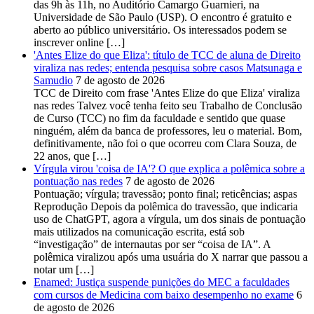
das 9h às 11h, no Auditório Camargo Guarnieri, na
Universidade de São Paulo (USP). O encontro é gratuito e
aberto ao público universitário. Os interessados podem se
inscrever online […]
'Antes Elize do que Eliza': título de TCC de aluna de Direito
viraliza nas redes; entenda pesquisa sobre casos Matsunaga e
Samudio
7 de agosto de 2026
TCC de Direito com frase 'Antes Elize do que Eliza' viraliza
nas redes Talvez você tenha feito seu Trabalho de Conclusão
de Curso (TCC) no fim da faculdade e sentido que quase
ninguém, além da banca de professores, leu o material. Bom,
definitivamente, não foi o que ocorreu com Clara Souza, de
22 anos, que […]
Vírgula virou 'coisa de IA'? O que explica a polêmica sobre a
pontuação nas redes
7 de agosto de 2026
Pontuação; vírgula; travessão; ponto final; reticências; aspas
Reprodução Depois da polêmica do travessão, que indicaria
uso de ChatGPT, agora a vírgula, um dos sinais de pontuação
mais utilizados na comunicação escrita, está sob
“investigação” de internautas por ser “coisa de IA”. A
polêmica viralizou após uma usuária do X narrar que passou a
notar um […]
Enamed: Justiça suspende punições do MEC a faculdades
com cursos de Medicina com baixo desempenho no exame
6
de agosto de 2026