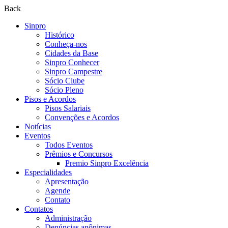
Back
Sinpro
Histórico
Conheça-nos
Cidades da Base
Sinpro Conhecer
Sinpro Campestre
Sócio Clube
Sócio Pleno
Pisos e Acordos
Pisos Salariais
Convenções e Acordos
Notícias
Eventos
Todos Eventos
Prêmios e Concursos
Premio Sinpro Excelência
Especialidades
Apresentação
Agende
Contato
Contatos
Administração
Denúncias anônimas