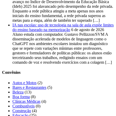
avanço no Índice de Desenvolvimento da Educação Básica
(Ideb) 2025 foi alavancado pelo desempenho da rede privada.
Enquanto a rede pública atingiu a meta apenas nos anos
iniciais do ensino fundamental, a rede privada superou as
metas para a etapa, além de também ter superado […]
IA nas escolas: uso de tecnologia na sala de aula expõe limites
do ensino baseado na memorização
6 de agosto de 2026
Aluno estuda com computador. Gustavo Pellizzon/SVM A
disseminação acelerada de modelos de linguagem como o
ChatGPT nos ambientes escolares instalou um diagnóstico
que se repete com variações mínimas entre professores,
gestores e formuladores de políticas públicas: os alunos estão
terceirizando seus trabalhos, redigindo ensaios com um
comando de voz e resolvendo exercícios com a colagem […]
Convênios
Autos e Motos
(2)
Bares e Restaurantes
(5)
Beleza
(13)
Boa forma
(8)
Clínicas Médicas
(4)
Combustíveis
(0)
Construção
(4)
Educação
(25)