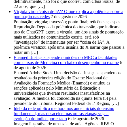
definitivamente, não foi o que ocorreu com Clara Souza, de
22 anos, que […]
Vírgula virou 'coisa de IA'? O que explica a polêmica sobre a
pontuação nas redes
7 de agosto de 2026
Pontuação; vírgula; travessão; ponto final; reticências; aspas
Reprodução Depois da polêmica do travessão, que indicaria
uso de ChatGPT, agora a vírgula, um dos sinais de pontuação
mais utilizados na comunicação escrita, está sob
“investigação” de internautas por ser “coisa de IA”. A
polêmica viralizou após uma usuária do X narrar que passou a
notar um […]
Enamed: Justiça suspende punições do MEC a faculdades
com cursos de Medicina com baixo desempenho no exame
6
de agosto de 2026
Enamed Adobe Stock Uma decisão da Justiça suspendeu os
resultados da primeira edição do Exame Nacional de
Avaliação da Formação Médica (Enamed) e anulou as
sanções aplicadas pelo Ministério da Educação a
universidades que tiveram resultados insatisfatórios na
avaliação. A medida foi concedida na quarta-feira (5) pela
presidente do Tribunal Regional Federal da 1ª Região, […]
Ideb da rede pública melhora nos anos iniciais do ensino
fundamental, mas desacelera nas outras etapas; veja a
evolução do índice por estado
6 de agosto de 2026
Imagem ilustrativa de uma sala de aula. Agência RBS O