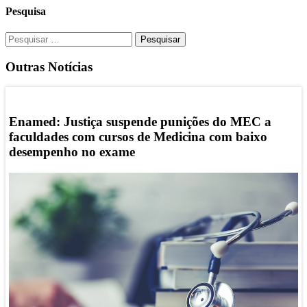
Pesquisa
Pesquisar
por:
Outras Notícias
Enamed: Justiça suspende punições do MEC a
I
faculdades com cursos de Medicina com baixo
e
desempenho no exame
e