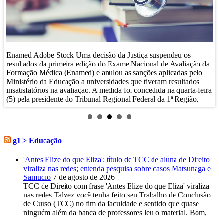
de
I
n
f
Enamed Adobe Stock Uma decisão da Justiça suspendeu os
pú
resultados da primeira edição do Exame Nacional de Avaliação da
fu
Formação Médica (Enamed) e anulou as sanções aplicadas pelo
ta
Ministério da Educação a universidades que tiveram resultados
insatisfatórios na avaliação. A medida foi concedida na quarta-feira
(5) pela presidente do Tribunal Regional Federal da 1ª Região,
desembargadora Maria do Carmo Cardoso. Ela suspendeu...
g1 > Educação
'Antes Elize do que Eliza': título de TCC de aluna de Direito
viraliza nas redes; entenda pesquisa sobre casos Matsunaga e
Samudio
7 de agosto de 2026
TCC de Direito com frase 'Antes Elize do que Eliza' viraliza
nas redes Talvez você tenha feito seu Trabalho de Conclusão
de Curso (TCC) no fim da faculdade e sentido que quase
ninguém além da banca de professores leu o material. Bom,