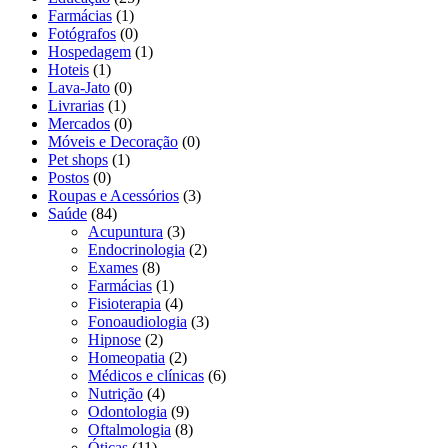
Farmácias
(1)
Fotógrafos
(0)
Hospedagem
(1)
Hoteis
(1)
Lava-Jato
(0)
Livrarias
(1)
Mercados
(0)
Móveis e Decoração
(0)
Pet shops
(1)
Postos
(0)
Roupas e Acessórios
(3)
Saúde
(84)
Acupuntura
(3)
Endocrinologia
(2)
Exames
(8)
Farmácias
(1)
Fisioterapia
(4)
Fonoaudiologia
(3)
Hipnose
(2)
Homeopatia
(2)
Médicos e clínicas
(6)
Nutrição
(4)
Odontologia
(9)
Oftalmologia
(8)
Óticas
(11)