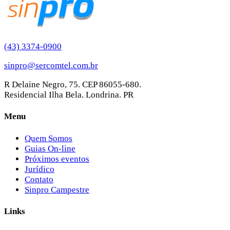
(43) 3374-0900
sinpro@sercomtel.com.br
R Delaine Negro, 75. CEP 86055-680.
Residencial Ilha Bela. Londrina. PR
Menu
Quem Somos
Guias On-line
Próximos eventos
Jurídico
Contato
Sinpro Campestre
Links