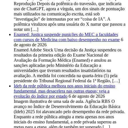
Reprodução Depois da polêmica do travessão, que indicaria
uso de ChatGPT, agora a vírgula, um dos sinais de pontuação
mais utilizados na comunicação escrita, está sob
“investigação” de internautas por ser “coisa de IA”. A
polêmica viralizou após uma usuária do X narrar que passou a
notar um […]
Enamed: Justiça suspende punições do MEC a faculdades
com cursos de Medicina com baixo desempenho no exame
6
de agosto de 2026
Enamed Adobe Stock Uma decisão da Justiça suspendeu os
resultados da primeira edição do Exame Nacional de
Avaliação da Formação Médica (Enamed) e anulou as
sanções aplicadas pelo Ministério da Educação a
universidades que tiveram resultados insatisfatórios na
avaliação. A medida foi concedida na quarta-feira (5) pela
presidente do Tribunal Regional Federal da 1ª Região, […]
Ideb da rede pública melhora nos anos iniciais do ensino
fundamental, mas desacelera nas outras etapas; veja a
evolução do índice por estado
6 de agosto de 2026
Imagem ilustrativa de uma sala de aula. Agência RBS O
avanço no Índice de Desenvolvimento da Educação Básica
(Ideb) 2025 foi alavancado pelo desempenho da rede privada.
Enquanto a rede pública atingiu a meta apenas nos anos
iniciais do ensino fundamental, a rede privada superou as
metas para a etapa, além de também ter superado […]