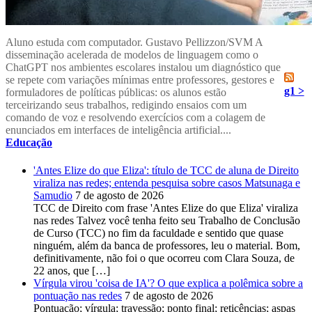
Aluno estuda com computador. Gustavo Pellizzon/SVM A
disseminação acelerada de modelos de linguagem como o
ChatGPT nos ambientes escolares instalou um diagnóstico que
se repete com variações mínimas entre professores, gestores e
g1 >
formuladores de políticas públicas: os alunos estão
terceirizando seus trabalhos, redigindo ensaios com um
comando de voz e resolvendo exercícios com a colagem de
enunciados em interfaces de inteligência artificial....
Educação
'Antes Elize do que Eliza': título de TCC de aluna de Direito
viraliza nas redes; entenda pesquisa sobre casos Matsunaga e
Samudio
7 de agosto de 2026
TCC de Direito com frase 'Antes Elize do que Eliza' viraliza
nas redes Talvez você tenha feito seu Trabalho de Conclusão
de Curso (TCC) no fim da faculdade e sentido que quase
ninguém, além da banca de professores, leu o material. Bom,
definitivamente, não foi o que ocorreu com Clara Souza, de
22 anos, que […]
Vírgula virou 'coisa de IA'? O que explica a polêmica sobre a
pontuação nas redes
7 de agosto de 2026
Pontuação; vírgula; travessão; ponto final; reticências; aspas