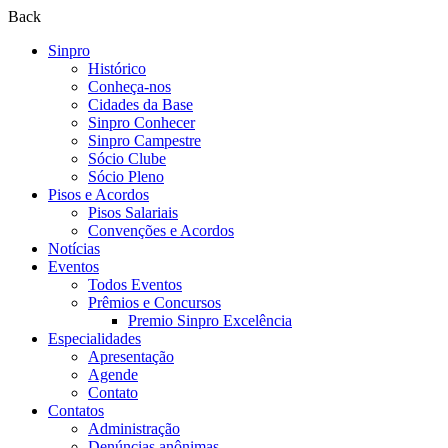
Back
Sinpro
Histórico
Conheça-nos
Cidades da Base
Sinpro Conhecer
Sinpro Campestre
Sócio Clube
Sócio Pleno
Pisos e Acordos
Pisos Salariais
Convenções e Acordos
Notícias
Eventos
Todos Eventos
Prêmios e Concursos
Premio Sinpro Excelência
Especialidades
Apresentação
Agende
Contato
Contatos
Administração
Denúncias anônimas