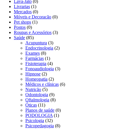
Lava-Jato
(0)
Livrarias
(1)
Mercados
(0)
Móveis e Decoração
(0)
Pet shops
(1)
Postos
(0)
Roupas e Acessórios
(3)
Saúde
(85)
Acupuntura
(3)
Endocrinologia
(2)
Exames
(8)
Farmácias
(1)
Fisioterapia
(4)
Fonoaudiologia
(3)
Hipnose
(2)
Homeopatia
(2)
Médicos e clínicas
(6)
Nutrição
(5)
Odontologia
(9)
Oftalmologia
(8)
Óticas
(11)
Planos de saúde
(0)
PODOLOGIA
(1)
Psicologia
(32)
Psicopedagogia
(8)