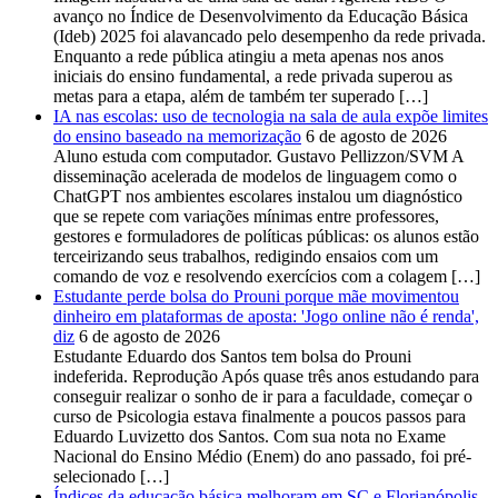
avanço no Índice de Desenvolvimento da Educação Básica
(Ideb) 2025 foi alavancado pelo desempenho da rede privada.
Enquanto a rede pública atingiu a meta apenas nos anos
iniciais do ensino fundamental, a rede privada superou as
metas para a etapa, além de também ter superado […]
IA nas escolas: uso de tecnologia na sala de aula expõe limites
do ensino baseado na memorização
6 de agosto de 2026
Aluno estuda com computador. Gustavo Pellizzon/SVM A
disseminação acelerada de modelos de linguagem como o
ChatGPT nos ambientes escolares instalou um diagnóstico
que se repete com variações mínimas entre professores,
gestores e formuladores de políticas públicas: os alunos estão
terceirizando seus trabalhos, redigindo ensaios com um
comando de voz e resolvendo exercícios com a colagem […]
Estudante perde bolsa do Prouni porque mãe movimentou
dinheiro em plataformas de aposta: 'Jogo online não é renda',
diz
6 de agosto de 2026
Estudante Eduardo dos Santos tem bolsa do Prouni
indeferida. Reprodução Após quase três anos estudando para
conseguir realizar o sonho de ir para a faculdade, começar o
curso de Psicologia estava finalmente a poucos passos para
Eduardo Luvizetto dos Santos. Com sua nota no Exame
Nacional do Ensino Médio (Enem) do ano passado, foi pré-
selecionado […]
Índices da educação básica melhoram em SC e Florianópolis,