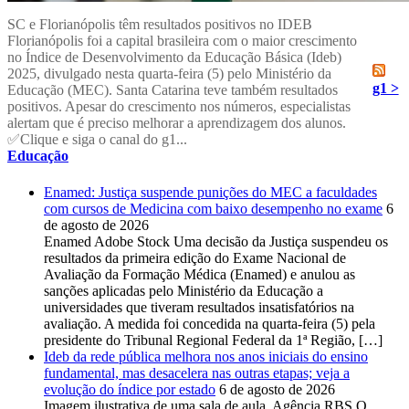
SC e Florianópolis têm resultados positivos no IDEB
Florianópolis foi a capital brasileira com o maior crescimento
no Índice de Desenvolvimento da Educação Básica (Ideb)
2025, divulgado nesta quarta-feira (5) pelo Ministério da
g1 >
Educação (MEC). Santa Catarina teve também resultados
positivos. Apesar do crescimento nos números, especialistas
alertam que é preciso melhorar a aprendizagem dos alunos.
✅Clique e siga o canal do g1...
Educação
Enamed: Justiça suspende punições do MEC a faculdades
com cursos de Medicina com baixo desempenho no exame
6
de agosto de 2026
Enamed Adobe Stock Uma decisão da Justiça suspendeu os
resultados da primeira edição do Exame Nacional de
Avaliação da Formação Médica (Enamed) e anulou as
sanções aplicadas pelo Ministério da Educação a
universidades que tiveram resultados insatisfatórios na
avaliação. A medida foi concedida na quarta-feira (5) pela
presidente do Tribunal Regional Federal da 1ª Região, […]
Ideb da rede pública melhora nos anos iniciais do ensino
fundamental, mas desacelera nas outras etapas; veja a
evolução do índice por estado
6 de agosto de 2026
Imagem ilustrativa de uma sala de aula. Agência RBS O