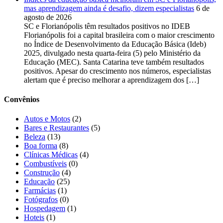
mas aprendizagem ainda é desafio, dizem especialistas
6 de
agosto de 2026
SC e Florianópolis têm resultados positivos no IDEB
Florianópolis foi a capital brasileira com o maior crescimento
no Índice de Desenvolvimento da Educação Básica (Ideb)
2025, divulgado nesta quarta-feira (5) pelo Ministério da
Educação (MEC). Santa Catarina teve também resultados
positivos. Apesar do crescimento nos números, especialistas
alertam que é preciso melhorar a aprendizagem dos […]
Convênios
Autos e Motos
(2)
Bares e Restaurantes
(5)
Beleza
(13)
Boa forma
(8)
Clínicas Médicas
(4)
Combustíveis
(0)
Construção
(4)
Educação
(25)
Farmácias
(1)
Fotógrafos
(0)
Hospedagem
(1)
Hoteis
(1)