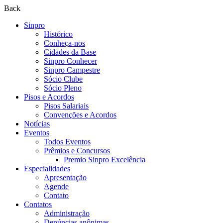
Back
Sinpro
Histórico
Conheça-nos
Cidades da Base
Sinpro Conhecer
Sinpro Campestre
Sócio Clube
Sócio Pleno
Pisos e Acordos
Pisos Salariais
Convenções e Acordos
Notícias
Eventos
Todos Eventos
Prêmios e Concursos
Premio Sinpro Excelência
Especialidades
Apresentação
Agende
Contato
Contatos
Administração
Denúncias anônimas