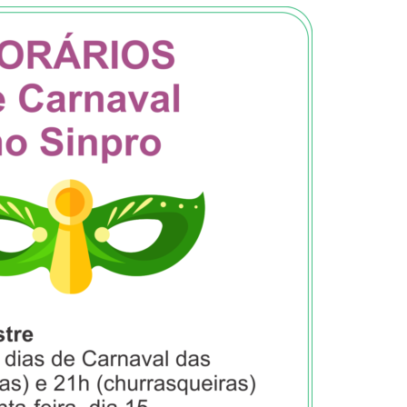
tes Elize Do Que
Vírgula Virou 'coisa De
Enamed: J
za': Título De TCC De
IA'? O Que Explica A
Suspende 
na De Direito
Polêmica Sobre A
MEC A Fa
aliza Nas Redes;
Pontuação Nas Redes
Cursos De
enda Pesquisa Sobre
Com Baix
os Matsunaga E
Desempen
udio
Pontuação; vírgula;