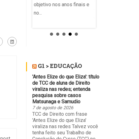
de voz e resolvend
objetivo nos anos finais e
,
exercícios com a c
no...
dora Maria do
de enunciados em
so. Ela
interfaces de intelig
artificial....
G1 > EDUCAÇÃO
'Antes Elize do que Eliza': título
de TCC de aluna de Direito
viraliza nas redes; entenda
pesquisa sobre casos
Matsunaga e Samudio
7 de agosto de 2026
TCC de Direito com frase
'Antes Elize do que Eliza'
viraliza nas redes Talvez você
tenha feito seu Trabalho de
 post
Conclusão de Curso (TCC) no