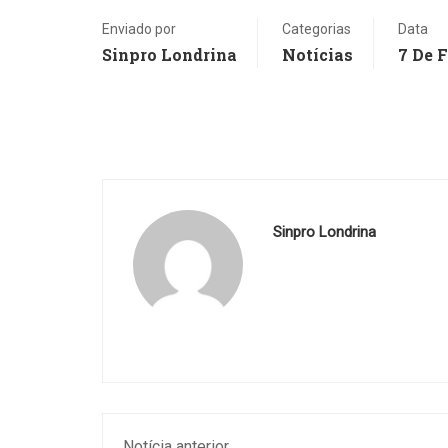
de voz e resolvendo
exercícios com a colagem
Enviado por
Categorias
Data
Sinpro Londrina
Notícias
7 De 
de enunciados em
interfaces de inteligência
artificial....
Sinpro Londrina
Notícia anterior