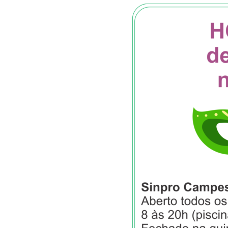
IA Nas Escolas: Uso De
'An
Tecnologia Na Sala De
Eli
Aula Expõe Limites Do
Alu
Ensino Baseado Na
Vir
Memorização
Ent
Cas
Sam