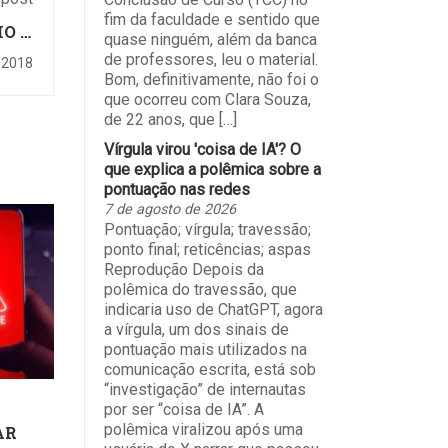
fim da faculdade e sentido que
IO A
quase ninguém, além da banca
9/02
de professores, leu o material.
e 2018
Bom, definitivamente, não foi o
que ocorreu com Clara Souza,
de 22 anos, que […]
Vírgula virou 'coisa de IA'? O
que explica a polêmica sobre a
pontuação nas redes
7 de agosto de 2026
Pontuação; vírgula; travessão;
ponto final; reticências; aspas
Reprodução Depois da
polêmica do travessão, que
indicaria uso de ChatGPT, agora
a vírgula, um dos sinais de
pontuação mais utilizados na
comunicação escrita, está sob
“investigação” de internautas
por ser “coisa de IA”. A
polêmica viralizou após uma
AR