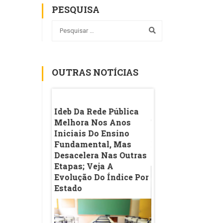
PESQUISA
OUTRAS NOTÍCIAS
ustiça
Ideb Da Rede Pública
IA Nas Escolas: 
Punições Do
Melhora Nos Anos
Tecnologia Na Sa
culdades Com
Iniciais Do Ensino
Aula Expõe Limit
 Medicina
Fundamental, Mas
Ensino Baseado 
o
Desacelera Nas Outras
Memorização
ho No Exame
Etapas; Veja A
Evolução Do Índice Por
Estado