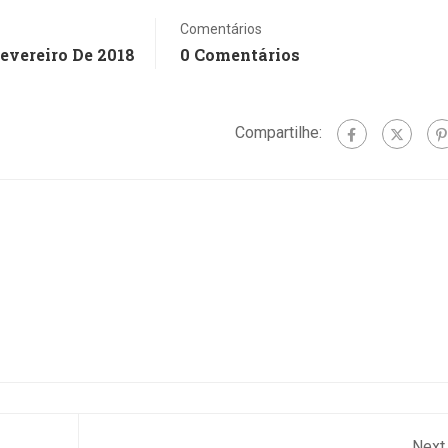
da 1ª Região
Comentários
desembarga
Fevereiro De 2018
0 Comentários
Carmo Cardo
suspendeu...
Compartilhe:
Next