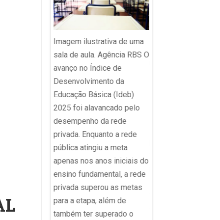
Aluno estuda com
computador. Gustav
be Stock Uma
Pellizzon/SVM A
Imagem ilustrativa de uma
Justiça
disseminação acele
sala de aula. Agência RBS O
s resultados
modelos de lingua
avanço no Índice de
edição do
como o ChatGPT no
Desenvolvimento da
nal de
ambientes escolare
Educação Básica (Ideb)
a Formação
instalou um diagnós
2025 foi alavancado pelo
med) e anulou
que se repete com
desempenho da rede
aplicadas pelo
variações mínimas e
privada. Enquanto a rede
da Educação a
professores, gestor
pública atingiu a meta
es que tiveram
formuladores de pol
apenas nos anos iniciais do
nsatisfatórios
públicas: os alunos 
ensino fundamental, a rede
. A medida foi
terceirizando seus
privada superou as metas
 quarta-feira
trabalhos, redigindo
AL
para a etapa, além de
sidente do
ensaios com um co
também ter superado o
ional Federal