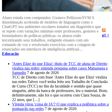
Aluno estuda com computador. Gustavo Pellizzon/SVM A
disseminação acelerada de modelos de linguagem como o
ChatGPT nos ambientes escolares instalou um diagnóstico que
se repete com variações mínimas entre professores, gestores e
g1 >
formuladores de políticas públicas: os alunos estão
terceirizando seus trabalhos, redigindo ensaios com um
comando de voz e resolvendo exercícios com a colagem de
enunciados em interfaces de inteligência artificial....
Educação
'Antes Elize do que Eliza': título de TCC de aluna de Direito
viraliza nas redes; entenda pesquisa sobre casos Matsunaga e
Samudio
7 de agosto de 2026
TCC de Direito com frase 'Antes Elize do que Eliza' viraliza
nas redes Talvez você tenha feito seu Trabalho de Conclusão
de Curso (TCC) no fim da faculdade e sentido que quase
ninguém, além da banca de professores, leu o material. Bom,
definitivamente, não foi o que ocorreu com Clara Souza, de
22 anos, que […]
Vírgula virou 'coisa de IA'? O que explica a polêmica sobre a
pontuação nas redes
7 de agosto de 2026