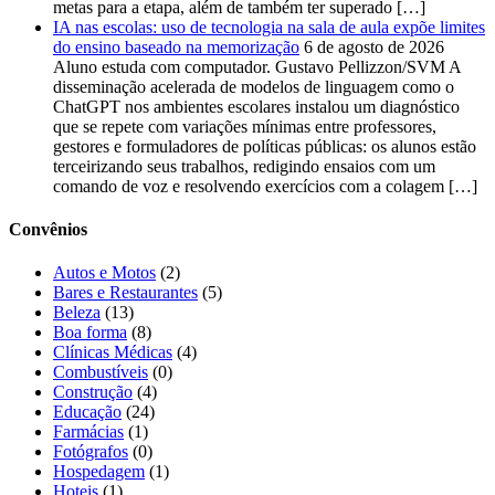
metas para a etapa, além de também ter superado […]
IA nas escolas: uso de tecnologia na sala de aula expõe limites
do ensino baseado na memorização
6 de agosto de 2026
Aluno estuda com computador. Gustavo Pellizzon/SVM A
disseminação acelerada de modelos de linguagem como o
ChatGPT nos ambientes escolares instalou um diagnóstico
que se repete com variações mínimas entre professores,
gestores e formuladores de políticas públicas: os alunos estão
terceirizando seus trabalhos, redigindo ensaios com um
comando de voz e resolvendo exercícios com a colagem […]
Convênios
Autos e Motos
(2)
Bares e Restaurantes
(5)
Beleza
(13)
Boa forma
(8)
Clínicas Médicas
(4)
Combustíveis
(0)
Construção
(4)
Educação
(24)
Farmácias
(1)
Fotógrafos
(0)
Hospedagem
(1)
Hoteis
(1)