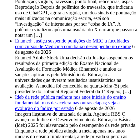
Pontuação; vírgula; travessão; ponto final; reticências; aspas
Reprodução Depois da polêmica do travessão, que indicaria
uso de ChatGPT, agora a vírgula, um dos sinais de pontuação
mais utilizados na comunicação escrita, está sob
“investigação” de internautas por ser “coisa de IA”. A
polêmica viralizou após uma usuária do X narrar que passou a
notar um […]
Enamed: Justiça suspende punições do MEC a faculdades
com cursos de Medicina com baixo desempenho no exame
6
de agosto de 2026
Enamed Adobe Stock Uma decisão da Justiça suspendeu os
resultados da primeira edição do Exame Nacional de
Avaliação da Formação Médica (Enamed) e anulou as
sanções aplicadas pelo Ministério da Educação a
universidades que tiveram resultados insatisfatórios na
avaliação. A medida foi concedida na quarta-feira (5) pela
presidente do Tribunal Regional Federal da 1ª Região, […]
Ideb da rede pública melhora nos anos iniciais do ensino
fundamental, mas desacelera nas outras etapas; veja a
evolução do índice por estado
6 de agosto de 2026
Imagem ilustrativa de uma sala de aula. Agência RBS O
avanço no Índice de Desenvolvimento da Educação Básica
(Ideb) 2025 foi alavancado pelo desempenho da rede privada.
Enquanto a rede pública atingiu a meta apenas nos anos
iniciais do ensino fundamental, a rede privada superou as