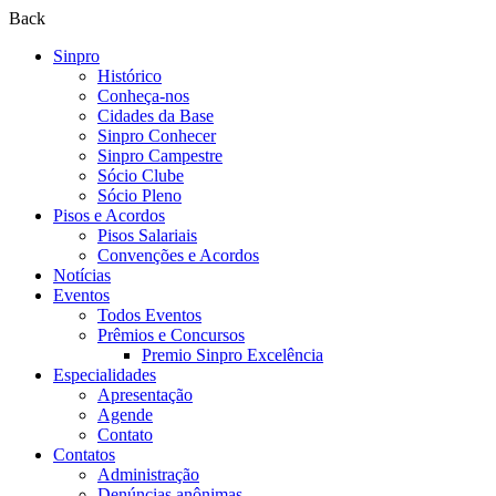
Back
Sinpro
Histórico
Conheça-nos
Cidades da Base
Sinpro Conhecer
Sinpro Campestre
Sócio Clube
Sócio Pleno
Pisos e Acordos
Pisos Salariais
Convenções e Acordos
Notícias
Eventos
Todos Eventos
Prêmios e Concursos
Premio Sinpro Excelência
Especialidades
Apresentação
Agende
Contato
Contatos
Administração
Denúncias anônimas