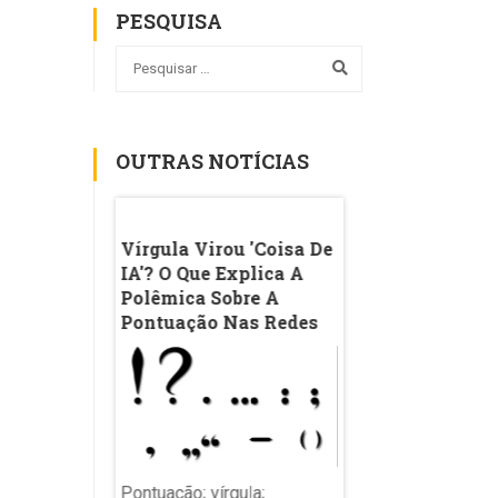
PESQUISA
OUTRAS NOTÍCIAS
ze Do Que
Vírgula Virou 'coisa De
Enamed: Justiça
ulo De TCC De
IA'? O Que Explica A
Suspende Puniçõ
ireito
Polêmica Sobre A
MEC A Faculdad
as Redes;
Pontuação Nas Redes
Cursos De Medic
esquisa Sobre
Com Baixo
sunaga E
Desempenho No 
Pontuação; vírgula;