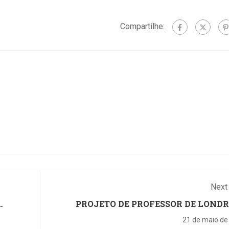
de voz e resolvendo
exercícios com a colagem
Compartilhe:
de enunciados em
interfaces de inteligência
artificial....
Next
PROJETO DE PROFESSOR DE LOND
RESGATA O ENSINO DE L
21 de maio de