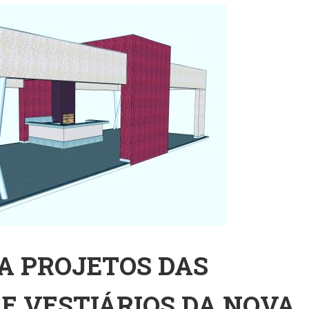
IA Nas Escolas: Uso De
'Antes Eli
Tecnologia Na Sala De
Eliza': Tít
Aula Expõe Limites Do
Aluna De D
Ensino Baseado Na
Viraliza N
Memorização
Entenda P
Casos Mat
Samudio
A PROJETOS DAS
E VESTIÁRIOS DA NOVA