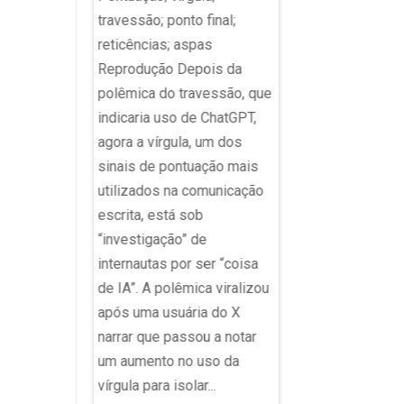
travessão; ponto final;
reticências; aspas
Enamed Adobe Stoc
ito com frase
Reprodução Depois da
decisão da Justiça
do que Eliza'
polêmica do travessão, que
suspendeu os resul
 redes Talvez
indicaria uso de ChatGPT,
da primeira edição 
eito seu
agora a vírgula, um dos
Exame Nacional de
 Conclusão de
sinais de pontuação mais
Avaliação da Forma
no fim da
utilizados na comunicação
Médica (Enamed) e 
 sentido que
escrita, está sob
as sanções aplicada
ém, além da
“investigação” de
Ministério da Educa
ofessores, leu
internautas por ser “coisa
universidades que t
Bom,
de IA”. A polêmica viralizou
resultados insatisfa
nte, não foi o
após uma usuária do X
na avaliação. A medi
 com Clara
narrar que passou a notar
concedida na quarta-
2 anos, que
um aumento no uso da
(5) pela presidente 
mando em
vírgula para isolar...
Tribunal Regional Fe