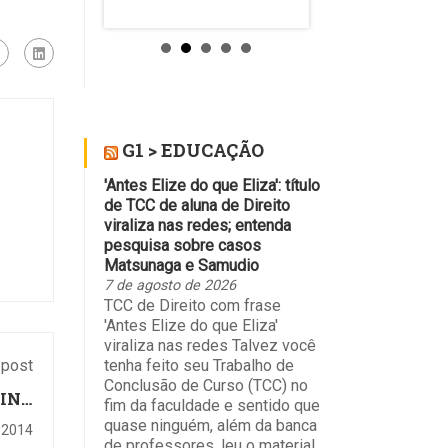
da 1ª Região,
desembargadora Ma
Carmo Cardoso. Ela
suspendeu...
G1 > EDUCAÇÃO
'Antes Elize do que Eliza': título
de TCC de aluna de Direito
viraliza nas redes; entenda
pesquisa sobre casos
Matsunaga e Samudio
7 de agosto de 2026
TCC de Direito com frase
'Antes Elize do que Eliza'
viraliza nas redes Talvez você
 post
tenha feito seu Trabalho de
Conclusão de Curso (TCC) no
RINA
fim da faculdade e sentido que
ATIM
quase ninguém, além da banca
 2014
de professores, leu o material.