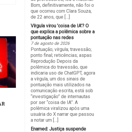
Bom, definitivamente, não foi o
que ocorreu com Clara Souza,
de 22 anos, que […]
Vírgula virou 'coisa de IA'? O
que explica a polêmica sobre a
pontuação nas redes
7 de agosto de 2026
Pontuação; vírgula; travessão;
ponto final; reticências; aspas
Reprodução Depois da
polêmica do travessão, que
indicaria uso de ChatGPT, agora
a vírgula, um dos sinais de
pontuação mais utilizados na
comunicação escrita, está sob
“investigação” de internautas
por ser “coisa de IA”. A
AR
polêmica viralizou após uma
usuária do X narrar que passou
a notar um […]
Enamed: Justiça suspende