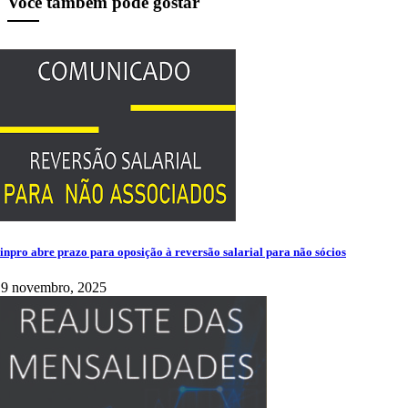
Você também pode gostar
inpro abre prazo para oposição à reversão salarial para não sócios
19 novembro, 2025