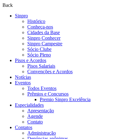
Back
Sinpro
Histórico
Conheça-nos
Cidades da Base
Sinpro Conhecer
Sinpro Campestre
Sócio Clube
Sócio Pleno
Pisos e Acordos
Pisos Salariais
Convenções e Acordos
Notícias
Eventos
Todos Eventos
Prêmios e Concursos
Premio Sinpro Excelência
Especialidades
Apresentação
Agende
Contato
Contatos
Administração
Denúncias anônimas