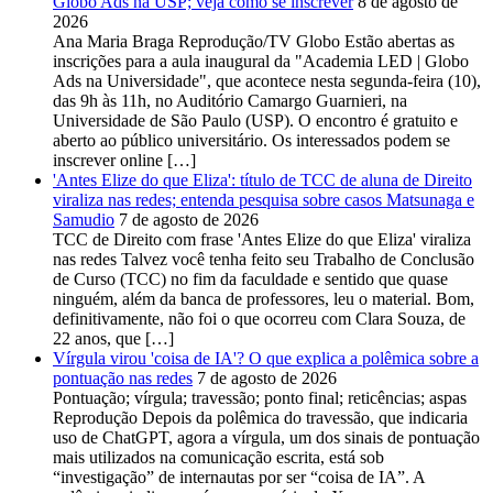
Globo Ads na USP; veja como se inscrever
8 de agosto de
2026
Ana Maria Braga Reprodução/TV Globo Estão abertas as
inscrições para a aula inaugural da "Academia LED | Globo
Ads na Universidade", que acontece nesta segunda-feira (10),
das 9h às 11h, no Auditório Camargo Guarnieri, na
Universidade de São Paulo (USP). O encontro é gratuito e
aberto ao público universitário. Os interessados podem se
inscrever online […]
'Antes Elize do que Eliza': título de TCC de aluna de Direito
viraliza nas redes; entenda pesquisa sobre casos Matsunaga e
Samudio
7 de agosto de 2026
TCC de Direito com frase 'Antes Elize do que Eliza' viraliza
nas redes Talvez você tenha feito seu Trabalho de Conclusão
de Curso (TCC) no fim da faculdade e sentido que quase
ninguém, além da banca de professores, leu o material. Bom,
definitivamente, não foi o que ocorreu com Clara Souza, de
22 anos, que […]
Vírgula virou 'coisa de IA'? O que explica a polêmica sobre a
pontuação nas redes
7 de agosto de 2026
Pontuação; vírgula; travessão; ponto final; reticências; aspas
Reprodução Depois da polêmica do travessão, que indicaria
uso de ChatGPT, agora a vírgula, um dos sinais de pontuação
mais utilizados na comunicação escrita, está sob
“investigação” de internautas por ser “coisa de IA”. A