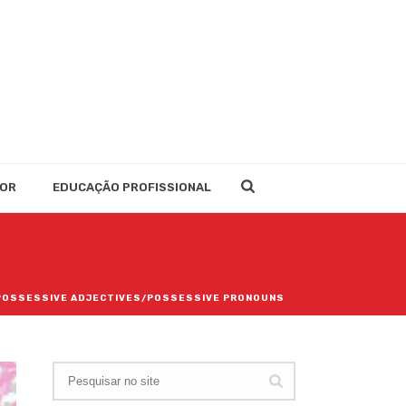
IOR
EDUCAÇÃO PROFISSIONAL
POSSESSIVE ADJECTIVES/POSSESSIVE PRONOUNS